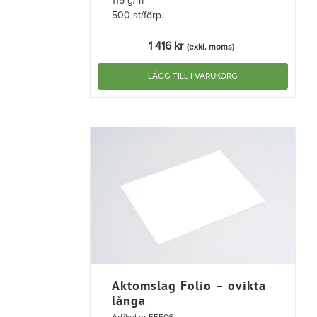
115 g/m²
500 st/förp.
1 416
kr
(exkl. moms)
LÄGG TILL I VARUKORG
Aktomslag Folio – ovikta
långa