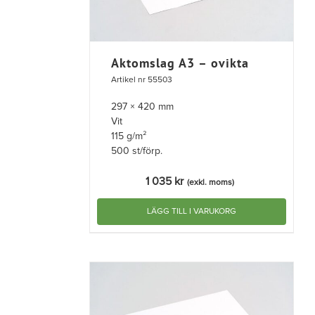
Aktomslag A3 – ovikta
Artikel nr 55503
297 × 420 mm
Vit
115 g/m²
500 st/förp.
1 035
kr
(exkl. moms)
LÄGG TILL I VARUKORG