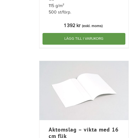
115 g/m²
500 st/förp.
1 392
kr
(exkl. moms)
LÄGG TILL I VARUKORG
Aktomslag – vikta med 16
cm flik