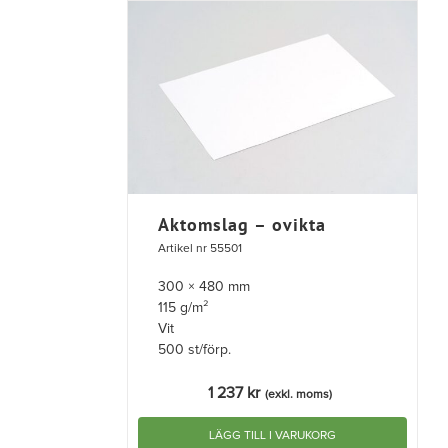
Aktomslag – ovikta
Artikel nr 55501
300 × 480 mm
115 g/m²
Vit
500 st/förp.
1 237
kr
(exkl. moms)
LÄGG TILL I VARUKORG