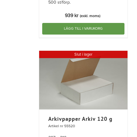
500 st/förp.
939
kr
(exkl. moms)
LÄGG TILL I VARUKORG
Slut i lager
Arkivpapper Arkiv 120 g
Artikel nr 55520