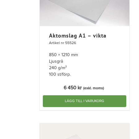
Aktomslag A1 – vikta
Artikel nr 55526
850 × 1210 mm
Ljusgrå
240 g/m²
100 st/förp.
6 450
kr
(exkl. moms)
LÄGG TILL I VARUKORG