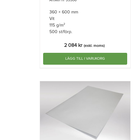
Artikel nr 55506
360 × 600 mm
Vit
115 g/m²
500 st/förp.
2 084
kr
(exkl. moms)
LÄGG TILL I VARUKORG