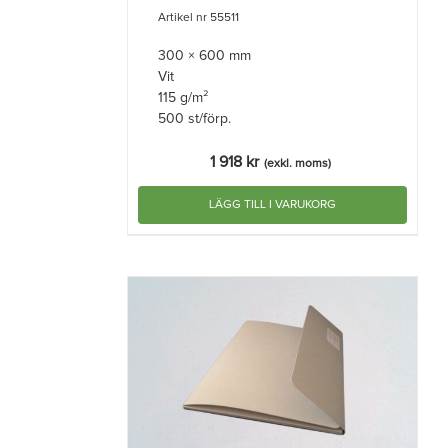
Artikel nr 55511
300 × 600 mm
Vit
115 g/m²
500 st/förp.
1 918
kr
(exkl. moms)
LÄGG TILL I VARUKORG