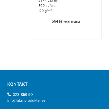
297 × 210 mm
500 st/förp.
120 g/m²
564
kr
(exkl. moms)
KONTAKT
023-859 90
info@abmprodukter.se