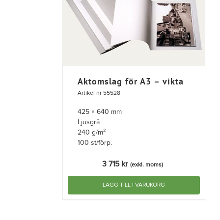
Aktomslag för A3 – vikta
Artikel nr 55528
425 × 640 mm
Ljusgrå
240 g/m²
100 st/förp.
3 715
kr
(exkl. moms)
LÄGG TILL I VARUKORG