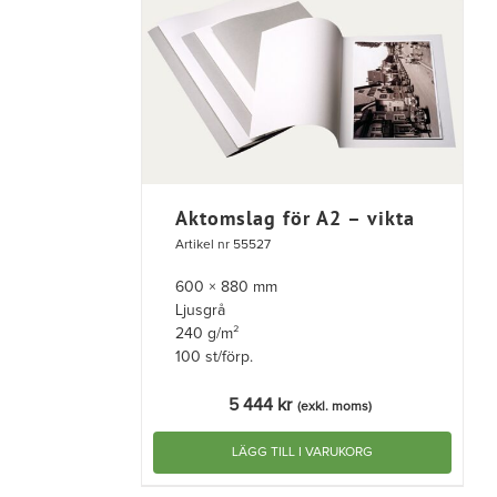
Aktomslag för A2 – vikta
Artikel nr 55527
600 × 880 mm
Ljusgrå
240 g/m²
100 st/förp.
5 444
kr
(exkl. moms)
LÄGG TILL I VARUKORG