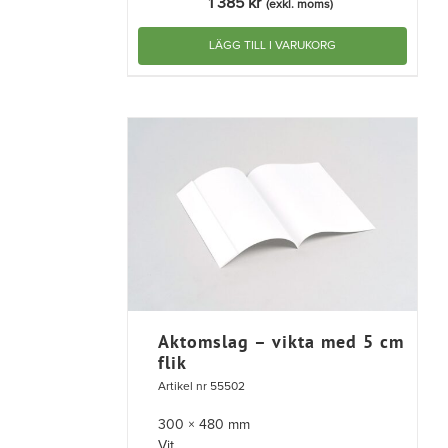
1 385
kr
(exkl. moms)
LÄGG TILL I VARUKORG
Aktomslag – vikta med 5 cm
flik
Artikel nr 55502
300 × 480 mm
Vit