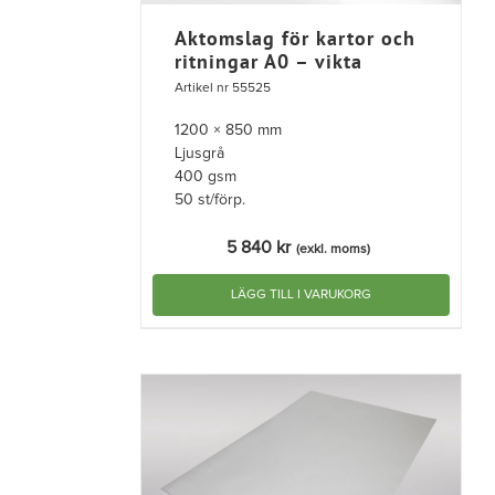
Aktomslag för kartor och
ritningar A0 – vikta
Artikel nr 55525
1200 × 850 mm
Ljusgrå
400 gsm
50 st/förp.
5 840
kr
(exkl. moms)
LÄGG TILL I VARUKORG