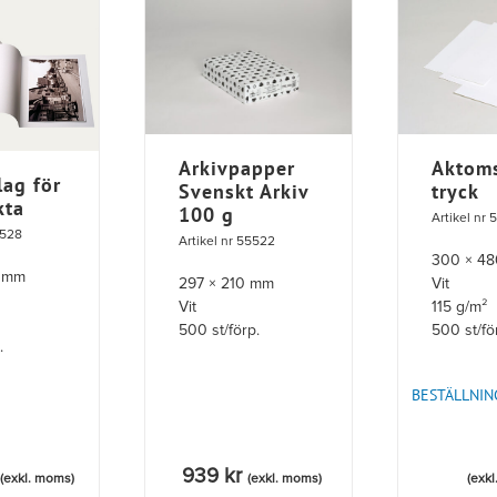
Arkivpapper
Aktom
ag för
Svenskt Arkiv
tryck
kta
100 g
Artikel nr
5528
Artikel nr 55522
300 × 4
0 mm
297 × 210 mm
Vit
Vit
115 g/m²
500 st/förp.
500 st/fö
.
BESTÄLLNIN
939
kr
(exkl. moms)
(exkl. moms)
(exk