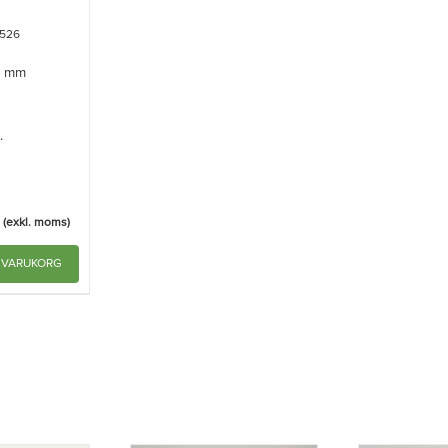
5526
0 mm
.
(exkl. moms)
I VARUKORG