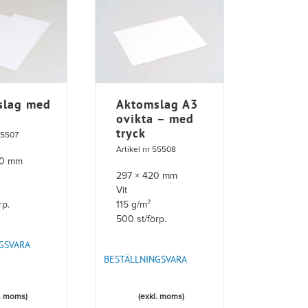
slag med
Aktomslag A3
ovikta – med
tryck
 55507
Artikel nr 55508
80 mm
297 × 420 mm
Vit
rp.
115 g/m²
500 st/förp.
GSVARA
BESTÄLLNINGSVARA
l. moms)
(exkl. moms)