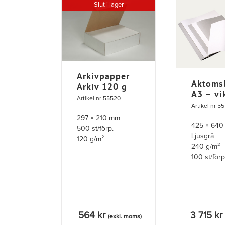
Slut i lager
Arkivpapper
Aktomsl
Arkiv 120 g
A3 – vi
Artikel nr 55520
Artikel nr 5
297 × 210 mm
425 × 64
500 st/förp.
Ljusgrå
120 g/m²
240 g/m²
100 st/förp
564
kr
3 715
kr
(exkl. moms)