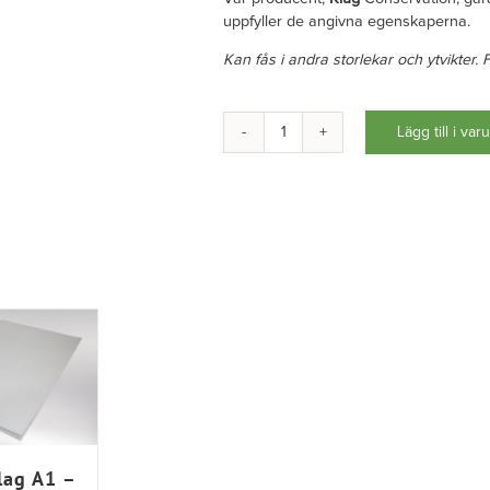
uppfyller de angivna egenskaperna.
Kan fås i andra storlekar och ytvikter. 
Lägg till i var
Aktomslag
för
A2
-
vikta
mängd
lag A1 –