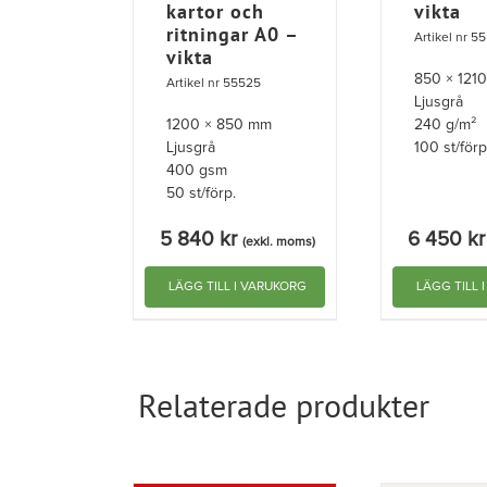
kartor och
vikta
ritningar A0 –
Artikel nr 5
vikta
850 × 121
Artikel nr 55525
Ljusgrå
1200 × 850 mm
240 g/m²
Ljusgrå
100 st/förp
400 gsm
50 st/förp.
5 840
kr
6 450
kr
(exkl. moms)
LÄGG TILL I VARUKORG
LÄGG TILL 
Relaterade produkter