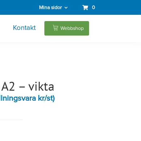
Mina sidor
0
Kontakt
Webbshop
A2 – vikta
lningsvara kr/st)