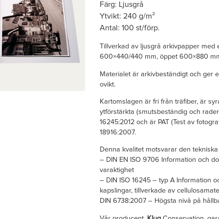
Färg: Ljusgrå
Ytvikt: 240 g/m²
Antal: 100 st/förp.
Tillverkad av ljusgrå arkivpapper med et
600×440/440 mm, öppet 600×880 m
Materialet är arkivbeständigt och ger e
ovikt.
Kartomslagen är fri från träfiber, är syr
ytförstärkta (smutsbeständig och rader
16245:2012 och är PAT (Test av fotograf
18916:2007.
Denna kvalitet motsvarar den tekniska
– DIN EN ISO 9706 Information och d
varaktighet
– DIN ISO 16245 – typ A Information 
kapslingar, tillverkade av cellulosama
DIN 6738:2007 – Högsta nivå på hållba
Vår producent,
Klug
Conservation, gara