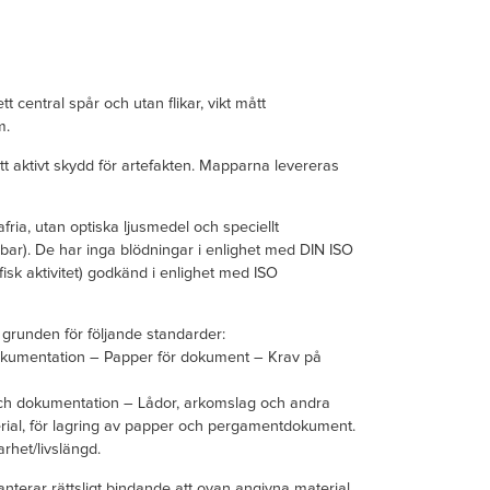
t central spår och utan flikar, vikt mått
m.
tt aktivt skydd för artefakten. Mapparna levereras
afria, utan optiska ljusmedel och speciellt
bar). De har inga blödningar i enlighet med DIN ISO
isk aktivitet) godkänd i enlighet med ISO
 grunden för följande standarder:
okumentation – Papper för dokument – Krav på
och dokumentation – Lådor, arkomslag och andra
terial, för lagring av papper och pergamentdokument.
rhet/livslängd.
nterar rättsligt bindande att ovan angivna material