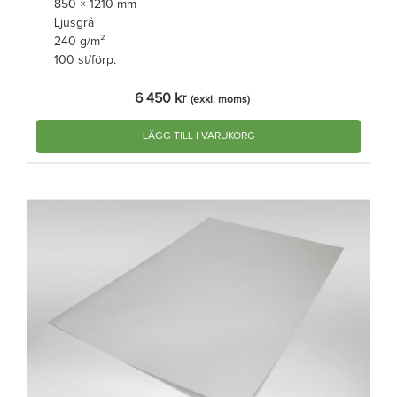
850 × 1210 mm
Ljusgrå
240 g/m²
100 st/förp.
6 450
kr
(exkl. moms)
LÄGG TILL I VARUKORG