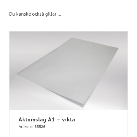
-
Du kanske också gillar …
vikta
mängd
Aktomslag A1 – vikta
Artikel nr 55526