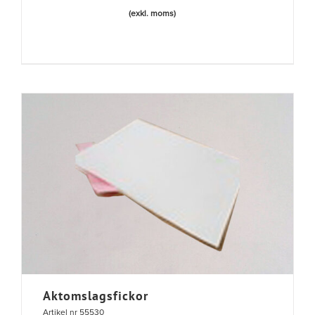
(exkl. moms)
Aktomslagsfickor
Artikel nr 55530