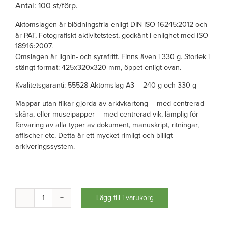
Antal: 100 st/förp.
Aktomslagen är blödningsfria enligt DIN ISO 16245:2012 och
är PAT, Fotografiskt aktivitetstest, godkänt i enlighet med ISO
18916:2007.
Omslagen är lignin- och syrafritt. Finns även i 330 g. Storlek i
stängt format: 425x320x320 mm, öppet enligt ovan.
Kvalitetsgaranti:
55528 Aktomslag A3 – 240 g och 330 g
Mappar utan flikar gjorda av arkivkartong – med centrerad
skåra, eller museipapper – med centrerad vik, lämplig för
förvaring av alla typer av dokument, manuskript, ritningar,
affischer etc. Detta är ett mycket rimligt och billigt
arkiveringssystem.
Lägg till i varukorg
Aktomslag
för
A3