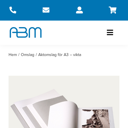
Fortsätt
till
innehållet
Toggle
Naviga
Produkter
Hem
Omslag
Aktomslag för A3 – vikta
Om oss
Kontakt
Webbshop