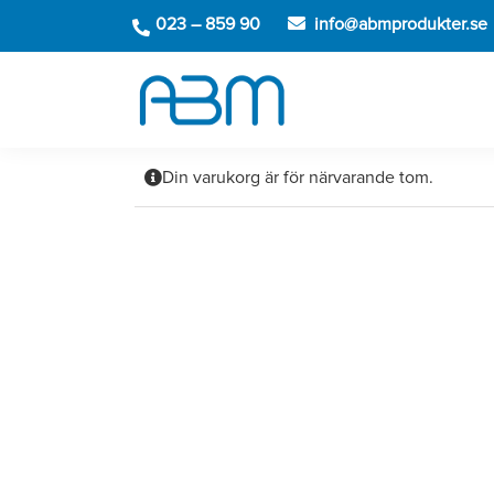
Fortsätt
023 – 859 90
info@abmprodukter.se
till
innehållet
Din varukorg är för närvarande tom.