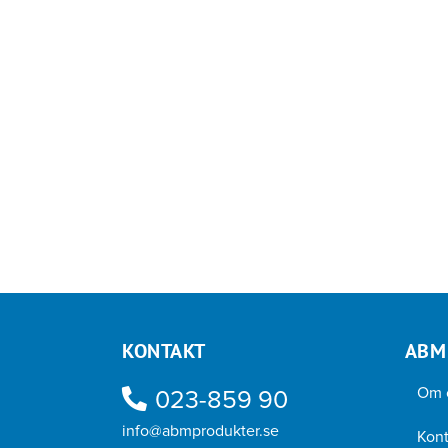
KONTAKT
ABM
Om 
023-859 90
info@abmprodukter.se
Kont