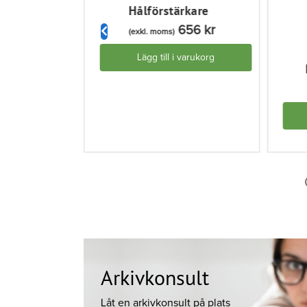
n noppor
Hålförstärkare
kr
–
29
kr
656
kr
(exkl. moms)
rnativ
Lägg till i varukorg
Arkivkonsult
Låt en arkivkonsult på plats