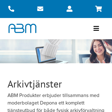
Fortsätt
till
innehållet
Toggle
Naviga
Produkter
Om oss
Kontakt
Arkivtjänster
Webbshop
ABM Produkter erbjuder tillsammans med
moderbolaget Depona ett komplett
tjänsteutbud för både fysisk arkivförvaltning