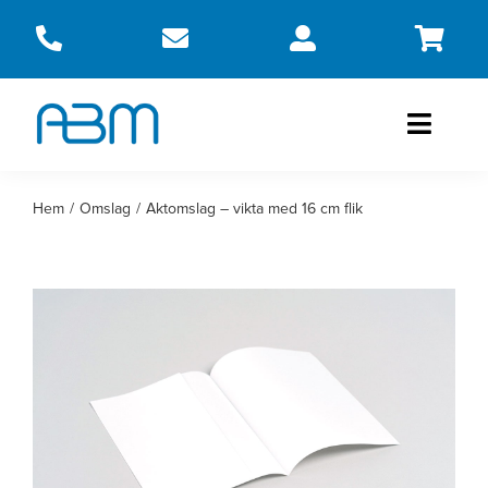
Fortsätt
till
innehållet
Toggle
Naviga
Produkter
Hem
Omslag
Aktomslag – vikta med 16 cm flik
Om oss
Kontakt
Webbshop