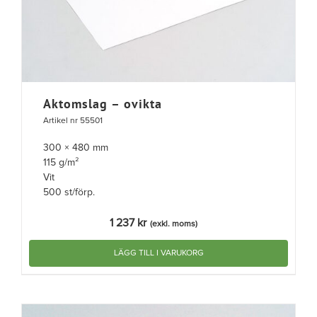
Aktomslag – ovikta
Artikel nr 55501
300 × 480 mm
115 g/m²
Vit
500 st/förp.
1 237
kr
(exkl. moms)
LÄGG TILL I VARUKORG