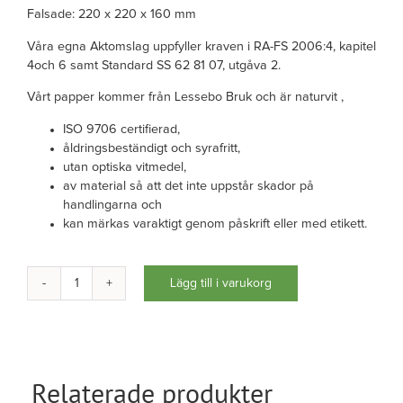
Falsade: 220 x 220 x 160 mm
Våra egna Aktomslag uppfyller kraven i RA-FS 2006:4, kapitel
4och 6 samt Standard SS 62 81 07, utgåva 2.
Vårt papper kommer från Lessebo Bruk och är naturvit ,
ISO 9706 certifierad,
åldringsbeständigt och syrafritt,
utan optiska vitmedel,
av material så att det inte uppstår skador på
handlingarna och
kan märkas varaktigt genom påskrift eller med etikett.
Lägg till i varukorg
Aktomslag
-
vikta
med
16
Relaterade produkter
cm