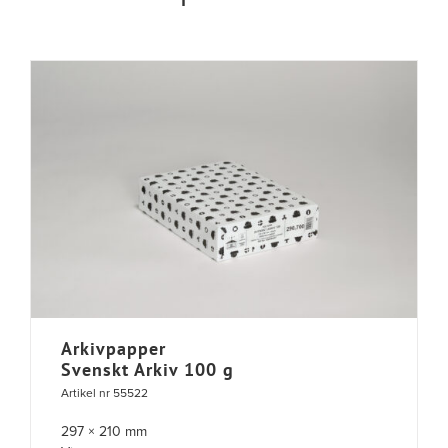
flik
mängd
Arkivpapper
Svenskt Arkiv 100 g
Artikel nr 55522
297 × 210 mm