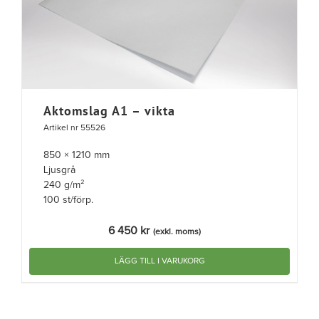
Aktomslag A1 – vikta
Artikel nr 55526
850 × 1210 mm
Ljusgrå
240 g/m²
100 st/förp.
6 450
kr
(exkl. moms)
LÄGG TILL I VARUKORG