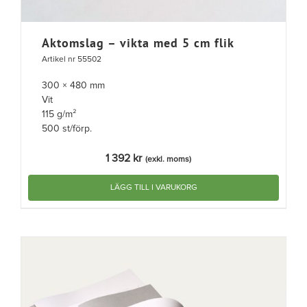
Aktomslag – vikta med 5 cm flik
Artikel nr 55502
300 × 480 mm
Vit
115 g/m²
500 st/förp.
1 392
kr
(exkl. moms)
LÄGG TILL I VARUKORG