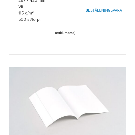
297 × 420 mm
Vit
BESTÄLLNINGSVARA
115 g/m²
500 st/förp.
(exkl. moms)