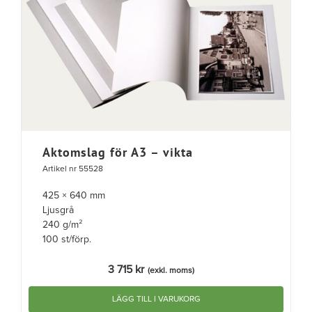
Aktomslag för A3 – vikta
Artikel nr 55528
425 × 640 mm
Ljusgrå
240 g/m²
100 st/förp.
3 715
kr
(exkl. moms)
LÄGG TILL I VARUKORG