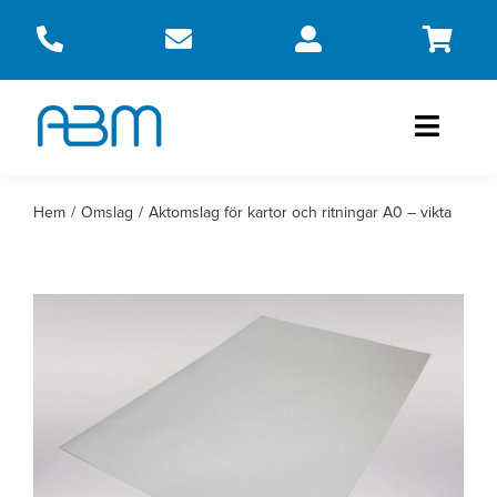
Fortsätt
till
innehållet
Toggle
Naviga
Produkter
Hem
Omslag
Aktomslag för kartor och ritningar A0 – vikta
Om oss
Kontakt
Webbshop