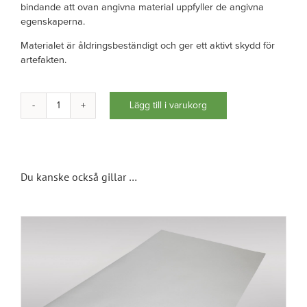
bindande att ovan angivna material uppfyller de angivna
egenskaperna.
Materialet är åldringsbeständigt och ger ett aktivt skydd för
artefakten.
Lägg till i varukorg
Aktomslag
för
kartor
och
Du kanske också gillar …
ritningar
A0
-
vikta
mängd