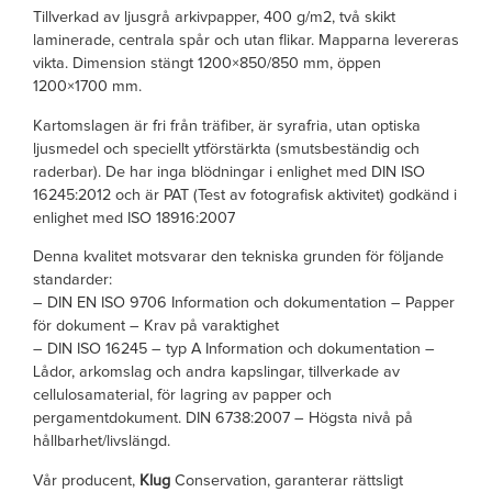
Tillverkad av ljusgrå arkivpapper, 400 g/m2, två skikt
laminerade, centrala spår och utan flikar. Mapparna levereras
vikta. Dimension stängt 1200×850/850 mm, öppen
1200×1700 mm.
Kartomslagen är fri från träfiber, är syrafria, utan optiska
ljusmedel och speciellt ytförstärkta (smutsbeständig och
raderbar). De har inga blödningar i enlighet med DIN ISO
16245:2012 och är PAT (Test av fotografisk aktivitet) godkänd i
enlighet med ISO 18916:2007
Denna kvalitet motsvarar den tekniska grunden för följande
standarder:
– DIN EN ISO 9706 Information och dokumentation – Papper
för dokument – Krav på varaktighet
– DIN ISO 16245 – typ A Information och dokumentation –
Lådor, arkomslag och andra kapslingar, tillverkade av
cellulosamaterial, för lagring av papper och
pergamentdokument. DIN 6738:2007 – Högsta nivå på
hållbarhet/livslängd.
Vår producent,
Klug
Conservation, garanterar rättsligt