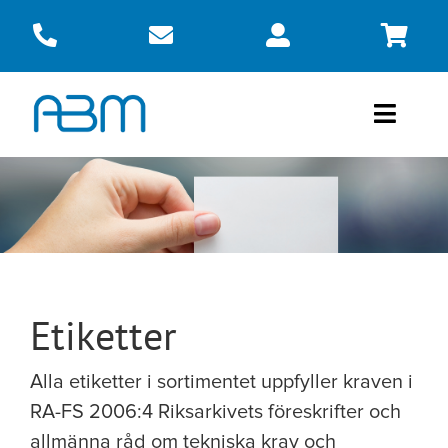
Fortsätt
till
innehållet
Toggle
Naviga
Produkter
Om oss
Kontakt
Etiketter
Webbshop
Alla etiketter i sortimentet uppfyller kraven i
RA-FS 2006:4 Riksarkivets föreskrifter och
allmänna råd om tekniska krav och