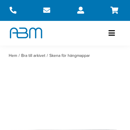
Fortsätt
till
innehållet
Toggle
Naviga
Produkter
Hem
Bra till arkivet
Skena för hängmappar
Om oss
Kontakt
Webbshop