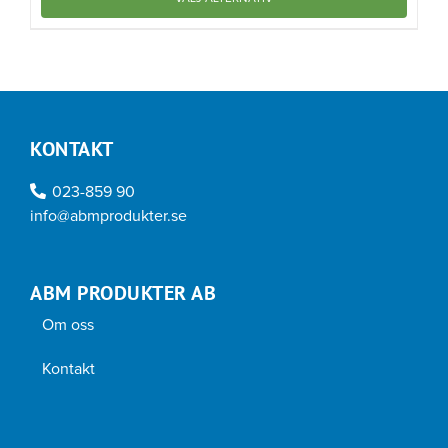
till
Den
15
000 kr
här
produkten
har
flera
KONTAKT
varianter.
De
023-859 90
olika
info@abmprodukter.se
alternativen
kan
väljas
ABM PRODUKTER AB
på
produktsidan
Om oss
Kontakt