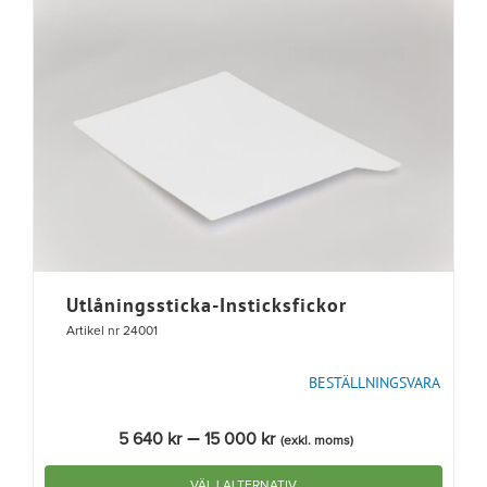
Utlåningssticka-Insticksfickor
Artikel nr 24001
BESTÄLLNINGSVARA
Prisintervall:
–
5 640
kr
15 000
kr
(exkl. moms)
5
640 kr
VÄLJ ALTERNATIV