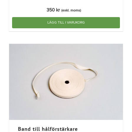
350
kr
(exkl. moms)
LÄGG TILL I VARUKORG
Band till hålförstärkare