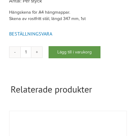
Antal: Per styck
Hängskena för A4 hängmappar.
Skena av rostfritt stål, längd 347 mm, 1st
BESTÄLLNINGSVARA
Lägg till i varukorg
Skena
för
hängmappar
mängd
Relaterade produkter