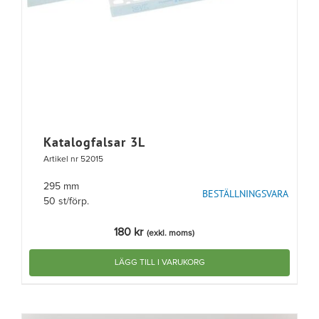
Katalogfalsar 3L
Artikel nr 52015
295 mm
BESTÄLLNINGSVARA
50 st/förp.
180
kr
(exkl. moms)
LÄGG TILL I VARUKORG