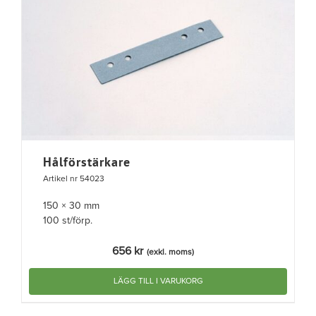
Hålförstärkare
Artikel nr 54023
150 × 30 mm
100 st/förp.
656
kr
(exkl. moms)
LÄGG TILL I VARUKORG