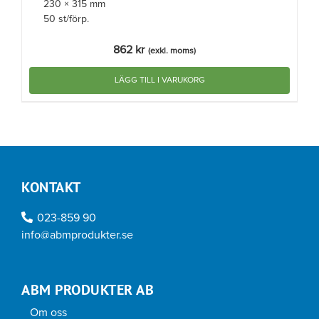
230 × 315 mm
50 st/förp.
862
kr
(exkl. moms)
LÄGG TILL I VARUKORG
KONTAKT
023-859 90
info@abmprodukter.se
ABM PRODUKTER AB
Om oss