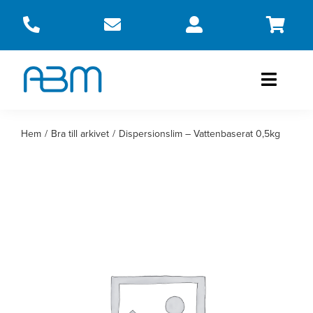
Fortsätt
till
innehållet
Toggle
Naviga
Produkter
Hem
Bra till arkivet
Dispersionslim – Vattenbaserat 0,5kg
Om oss
Kontakt
Webbshop