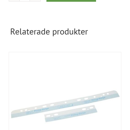
–
Vattenbaserat
0,5kg
mängd
Relaterade produkter