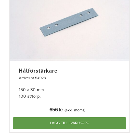
Hålförstärkare
Artikel nr 54023
150 × 30 mm
100 st/förp.
656
kr
(exkl. moms)
LÄGG TILL I VARUKORG