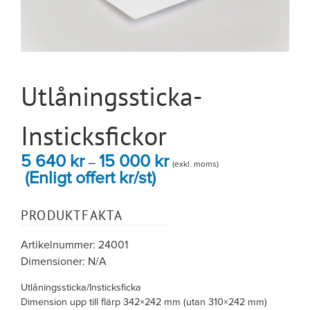
Utlåningssticka-
Insticksfickor
5 640
kr
15 000
kr
Prisintervall:
–
(exkl. moms)
5
(Enligt offert kr/st)
640 kr
till
15
PRODUKTFAKTA
000 kr
Artikelnummer: 24001
Dimensioner: N/A
Utlåningssticka/Insticksficka
Dimension upp till flärp 342×242 mm (utan 310×242 mm)