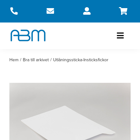
Fortsätt
till
innehållet
Toggle
Naviga
Produkter
Hem
Bra till arkivet
Utlåningssticka-Insticksfickor
Om oss
Kontakt
Webbshop