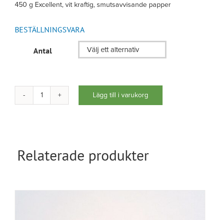
450 g Excellent, vit kraftig, smutsavvisande papper
BESTÄLLNINGSVARA
Antal

Lägg till i varukorg
Utlåningssticka-
Insticksfickor
mängd
Relaterade produkter