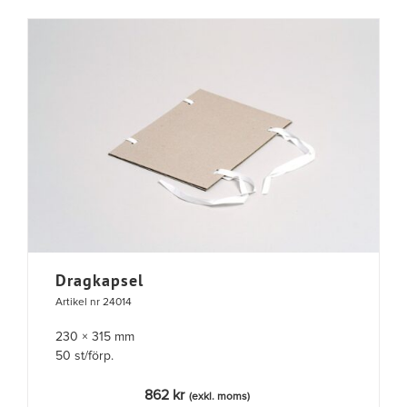
Dragkapsel
Artikel nr 24014
230 × 315 mm
50 st/förp.
862
kr
(exkl. moms)