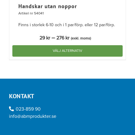
Handskar utan noppor
Artikel nr 54041
Finns i storlek 6-10 och i 1 par/förp. eller 12 par/förp.
Prisintervall:
–
29
kr
276
kr
(exkl. moms)
29 kr
till
VÄLJ ALTERNATIV
276 kr
Den
här
produkten
har
flera
KONTAKT
varianter.
De
023-859 90
olika
info@abmprodukter.se
alternativen
kan
väljas