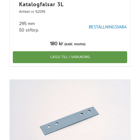
Katalogfalsar 3L
Artikel nr 52015
295 mm
BESTÄLLNINGSVARA
50 st/förp.
180
kr
(exkl. moms)
LÄGG TILL I VARUKORG