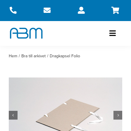
Fortsätt
till
innehållet
Toggle
Naviga
Produkter
Hem
Bra till arkivet
Dragkapsel Folio
Om oss
Kontakt
Webbshop