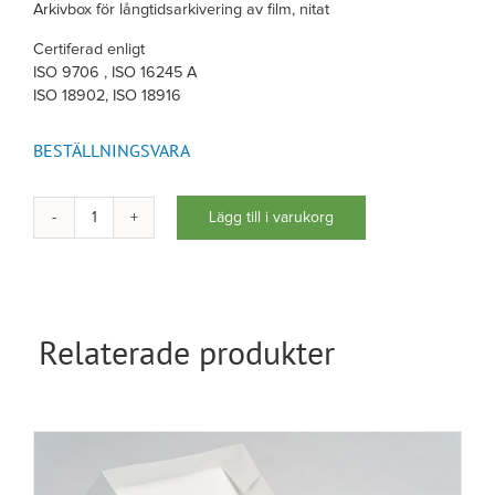
Arkivbox för långtidsarkivering av film, nitat
Certiferad enligt
ISO 9706 , ISO 16245 A
ISO 18902, ISO 18916
BESTÄLLNINGSVARA
Lägg till i varukorg
Arkivbox
för
film
mängd
Relaterade produkter