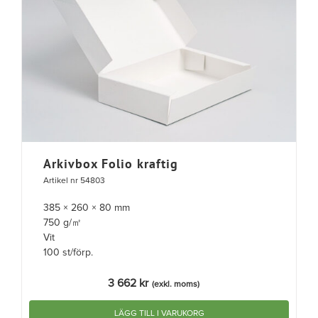
Arkivbox Folio kraftig
Artikel nr 54803
385 × 260 × 80 mm
750 g/㎡
Vit
100 st/förp.
3 662
kr
(exkl. moms)
LÄGG TILL I VARUKORG