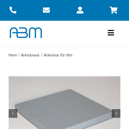
Fortsätt
till
innehållet
Toggle
Naviga
Produkter
Hem
Arkivboxar
Arkivbox för film
Om oss
Kontakt
Webbshop