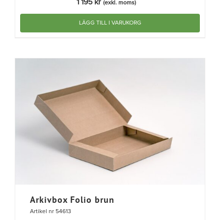
1 195
kr
(exkl. moms)
LÄGG TILL I VARUKORG
Arkivbox Folio brun
Artikel nr 54613