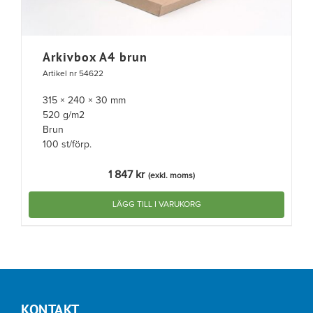
Arkivbox A4 brun
Artikel nr 54622
315 × 240 × 30 mm
520 g/m2
Brun
100 st/förp.
1 847
kr
(exkl. moms)
LÄGG TILL I VARUKORG
KONTAKT