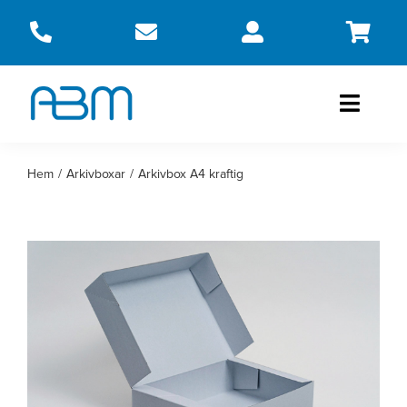
Fortsätt
till
innehållet
Toggle
Naviga
Produkter
Hem
Arkivboxar
Arkivbox A4 kraftig
Om oss
Kontakt
Webbshop