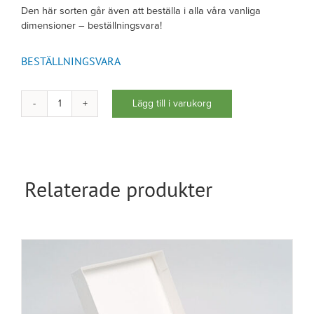
Den här sorten går även att beställa i alla våra vanliga
dimensioner – beställningsvara!
BESTÄLLNINGSVARA
Lägg till i varukorg
Arkivbox
A4
kraftig
mängd
Relaterade produkter