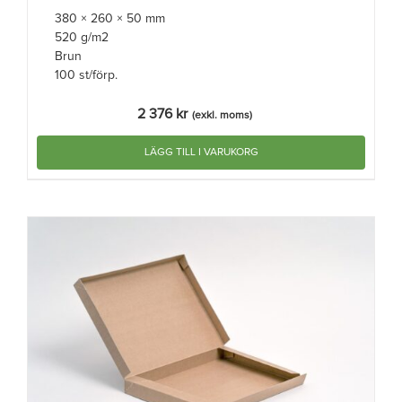
380 × 260 × 50 mm
520 g/m2
Brun
100 st/förp.
2 376
kr
(exkl. moms)
LÄGG TILL I VARUKORG