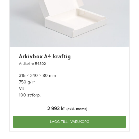
Arkivbox A4 kraftig
Artikel nr 54802
315 × 240 × 80 mm
750 g/㎡
Vit
100 st/förp.
2 993
kr
(exkl. moms)
LÄGG TILL I VARUKORG