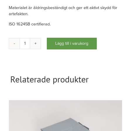
Materialet är åldringsbeständigt och ger ett aktivt skydd för
artefakten.
ISO 16245B certifierad.
Lägg till i varukorg
Arkivbox
A4
kraftig
mängd
Relaterade produkter