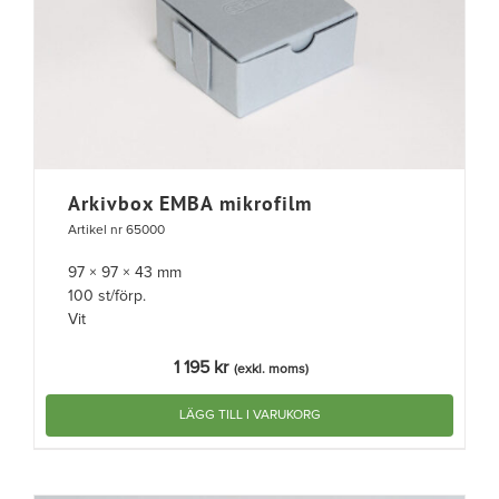
Arkivbox EMBA mikrofilm
Artikel nr 65000
97 × 97 × 43 mm
100 st/förp.
Vit
1 195
kr
(exkl. moms)
LÄGG TILL I VARUKORG