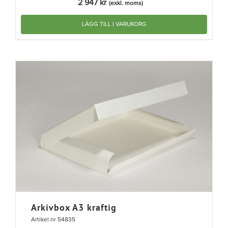
2 947
kr
(exkl. moms)
LÄGG TILL I VARUKORG
Arkivbox A3 kraftig
Artikel nr 54835