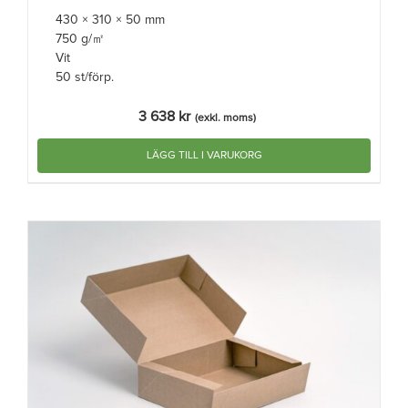
430 × 310 × 50 mm
750 g/㎡
Vit
50 st/förp.
3 638
kr
(exkl. moms)
LÄGG TILL I VARUKORG