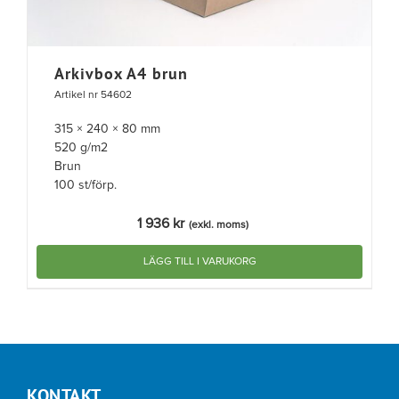
Arkivbox A4 brun
Artikel nr 54602
315 × 240 × 80 mm
520 g/m2
Brun
100 st/förp.
1 936
kr
(exkl. moms)
LÄGG TILL I VARUKORG
KONTAKT