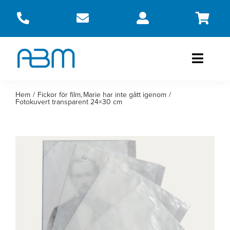
Fortsätt
till
innehållet
Toggle
Naviga
Produkter
Hem
Fickor för film
Marie har inte gått igenom
Fotokuvert transparent 24×30 cm
Om oss
Kontakt
Webbshop