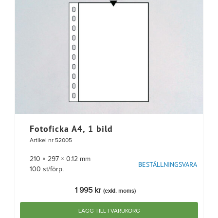
Fotoficka A4, 1 bild
Artikel nr 52005
210 × 297 × 0.12 mm
BESTÄLLNINGSVARA
100 st/förp.
1 995
kr
(exkl. moms)
LÄGG TILL I VARUKORG