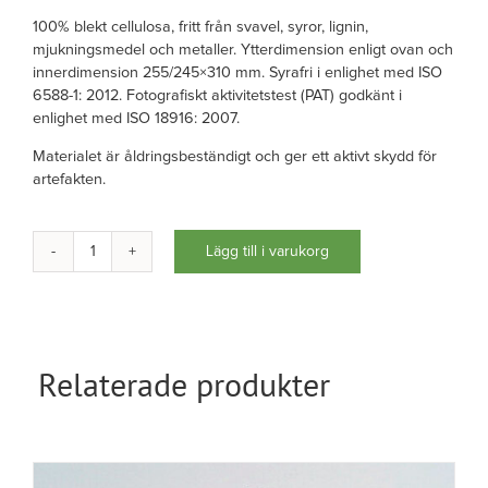
100% blekt cellulosa, fritt från svavel, syror, lignin,
mjukningsmedel och metaller. Ytterdimension enligt ovan och
innerdimension 255/245×310 mm. Syrafri i enlighet med ISO
6588-1: 2012. Fotografiskt aktivitetstest (PAT) godkänt i
enlighet med ISO 18916: 2007.
Materialet är åldringsbeständigt och ger ett aktivt skydd för
artefakten.
Lägg till i varukorg
Fotokuvert
transparent
24x30
cm
mängd
Relaterade produkter