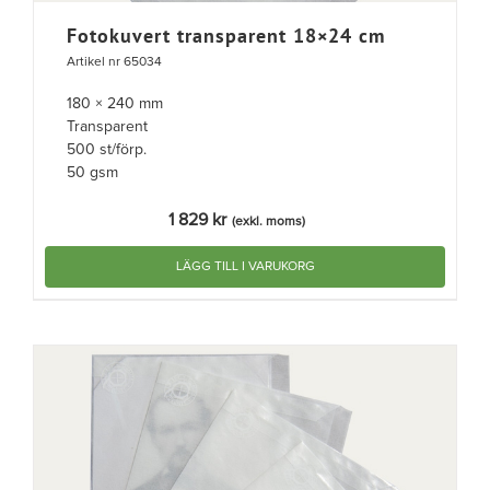
Fotokuvert transparent 18×24 cm
Artikel nr 65034
180 × 240 mm
Transparent
500 st/förp.
50 gsm
1 829
kr
(exkl. moms)
LÄGG TILL I VARUKORG