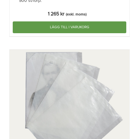
500 st/förp.
1 265
kr
(exkl. moms)
LÄGG TILL I VARUKORG