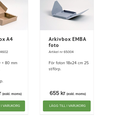
ox A4
Arkivbox EMBA
foto
 54602
Artikel nr 65004
0 × 80 mm
För foton 18x24 cm 25
2
st/förp.
p.
r
655
kr
(exkl. moms)
(exkl. moms)
L I VARUKORG
LÄGG TILL I VARUKORG