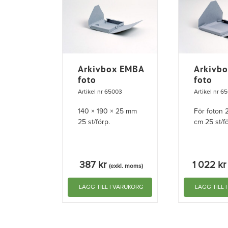
Arkivbox EMBA
Arkivb
foto
foto
Artikel nr 65003
Artikel nr 6
140 × 190 × 25 mm
För foton 
25 st/förp.
cm 25 st/fö
387
kr
1 022
kr
(exkl. moms)
LÄGG TILL I VARUKORG
LÄGG TILL 