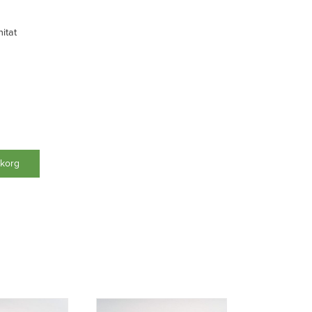
nitat
ukorg