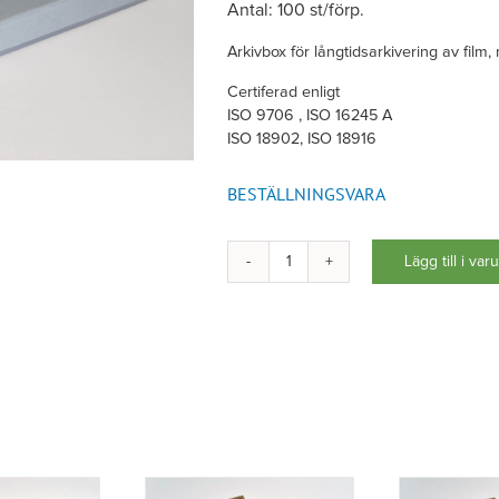
Antal: 100 st/förp.
Arkivbox för långtidsarkivering av film, 
Certiferad enligt
ISO 9706 , ISO 16245 A
ISO 18902, ISO 18916
BESTÄLLNINGSVARA
Lägg till i var
Arkivbox
för
film
mängd