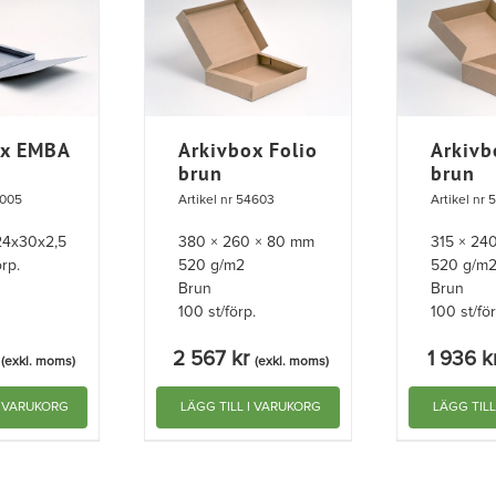
ox EMBA
Arkivbox Folio
Arkivb
brun
brun
5005
Artikel nr 54603
Artikel nr
24x30x2,5
380 × 260 × 80 mm
315 × 24
rp.
520 g/m2
520 g/m
Brun
Brun
100 st/förp.
100 st/för
2 567
kr
1 936
k
(exkl. moms)
(exkl. moms)
I VARUKORG
LÄGG TILL I VARUKORG
LÄGG TIL