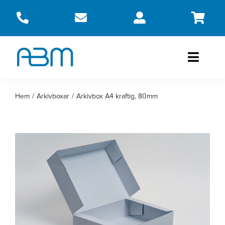
Fortsätt
till
innehållet
Toggle
Naviga
Produkter
Hem
Arkivboxar
Arkivbox A4 kraftig, 80mm
Om oss
Kontakt
Webbshop