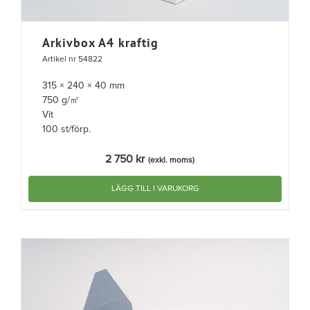
Arkivbox A4 kraftig
Artikel nr 54822
315 × 240 × 40 mm
750 g/㎡
Vit
100 st/förp.
2 750
kr
(exkl. moms)
LÄGG TILL I VARUKORG