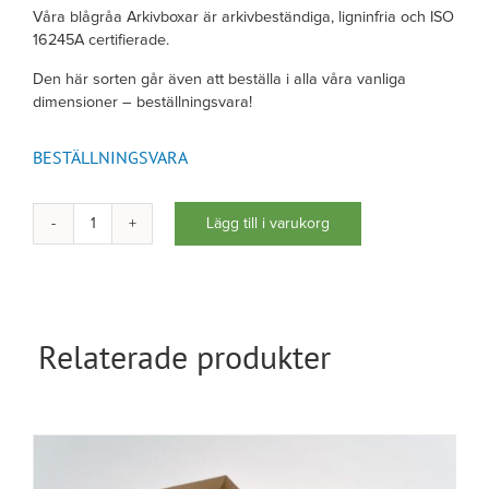
Våra blågråa Arkivboxar är arkivbeständiga, ligninfria och ISO
16245A certifierade.
Den här sorten går även att beställa i alla våra vanliga
dimensioner – beställningsvara!
BESTÄLLNINGSVARA
Lägg till i varukorg
Arkivbox
A4
kraftig,
80mm
mängd
Relaterade produkter